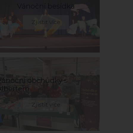
Vánoční besídka
Zjistit více
Vánoční obchůdky s
Albertem
Zjistit více