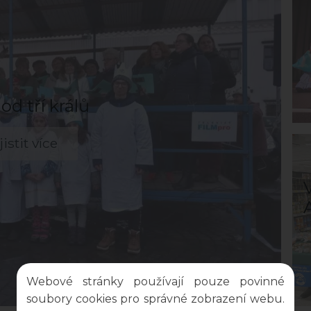
od tří králů
jistit více
Webové stránky používají pouze povinné
soubory cookies pro správné zobrazení webu.