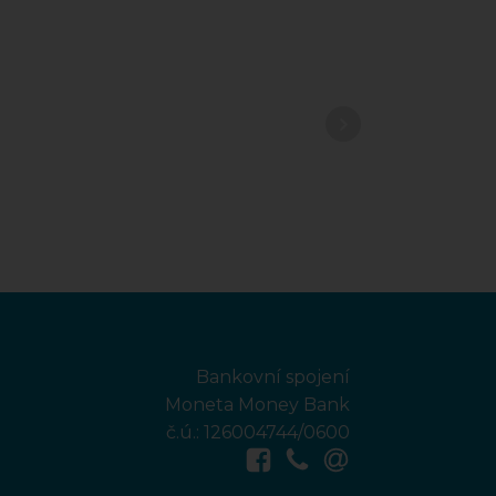
Bankovní spojení
Moneta Money Bank
č.ú.: 126004744/0600