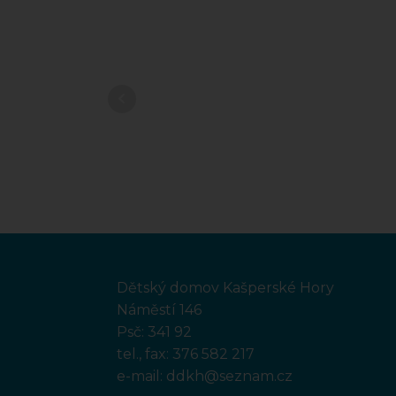
Dětský domov Kašperské Hory
Náměstí 146
Psč: 341 92
tel., fax:
376 582 217
e-mail:
ddkh@seznam.cz