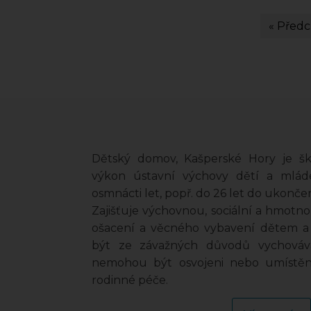
« Předc
Dětský domov, Kašperské Hory je škol
výkon ústavní výchovy dětí a mláde
osmnácti let, popř. do 26 let do ukončen
Zajišťuje výchovnou, sociální a hmotno
ošacení a věcného vybavení dětem a
být ze závažných důvodů vychovává
nemohou být osvojeni nebo umístěni
rodinné péče.