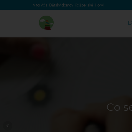
Vítá Vás Dětský domov Kašperské Hory!
Co s
Podí