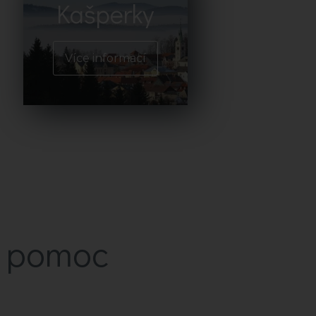
Kašperky
Více informací
a pomoc