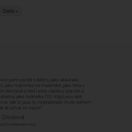
Další »
život jsem pořád s dětmi, jako skautská
í, jako maminka na mateřské, jako teta v
m domově a teď i přes záplavu starostí a
strativy jako ředitelka DD. Když jsou děti
mě, tak to jsou ty nejšťastnější chvíle během
k ať jich je co nejvíc"
a Divišová
ka DD Kašperské Hory