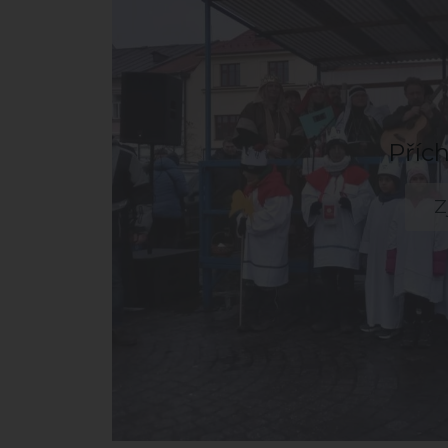
Přích
Z