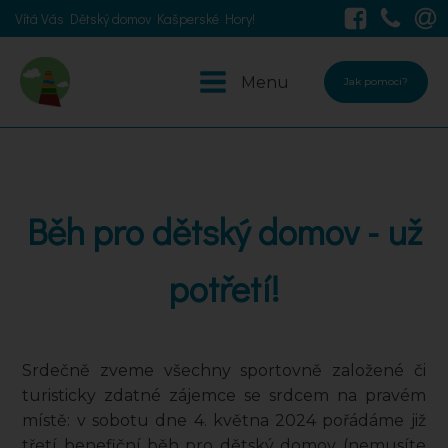
Vítá Vás Dětský domov Kašperské Hory!
Menu
Jak pomoci?
Běh pro dětský domov - už
potřetí!
Srdečně zveme všechny sportovně založené či
turisticky zdatné zájemce se srdcem na pravém
místě: v sobotu dne 4. května 2024 pořádáme již
třetí benefiční běh pro dětský domov (nemusíte