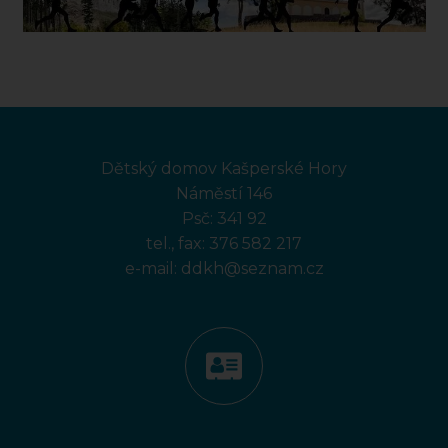
Dětský domov Kašperské Hory
Náměstí 146
Psč: 341 92
tel., fax:
376 582 217
e-mail:
ddkh@seznam.cz