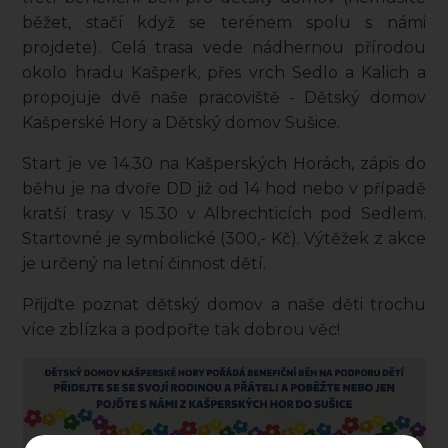
běžet, stačí když se terénem spolu s námi
projdete). Celá trasa vede nádhernou přírodou
okolo hradu Kašperk, přes vrch Sedlo a Kalich a
propojuje dvě naše pracoviště - Dětský domov
Kašperské Hory a Dětský domov Sušice.
Start je ve 14.30 na Kašperských Horách, zápis do
běhu je na dvoře DD již od 14 hod nebo v případě
kratší trasy v 15.30 v Albrechticích pod Sedlem.
Startovné je symbolické (300,- Kč). Výtěžek z akce
je určený na letní činnost dětí.
Přijďte poznat dětský domov a naše děti trochu
více zblízka a podpořte tak dobrou věc!