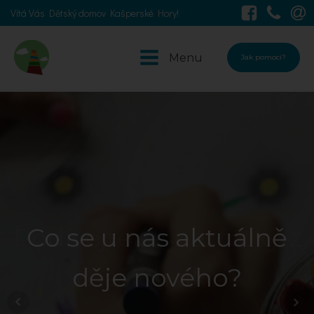
Vítá Vás Dětský domov Kašperské Hory!
Menu
Jak pomoci?
Podívejte se na fotky z
Co se u nás aktuálně
děje nového?
našich akcí