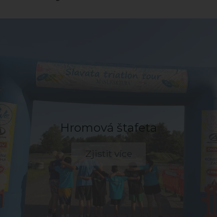
Hromová štafeta
Zjistit více