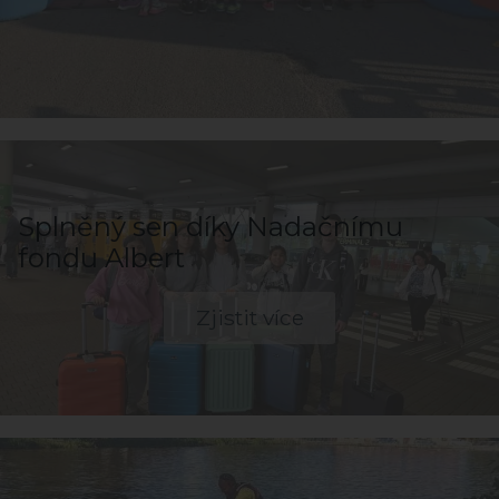
Splněný sen díky Nadačnímu
fondu Albert
Zjistit více