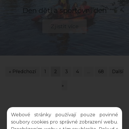
Den dětí a sportovní den
Zjistit více
« Předchozí
1
2
3
4
…
68
Další
»
Webové stránky používají pouze povinné
soubory cookies pro správné zobrazení webu.