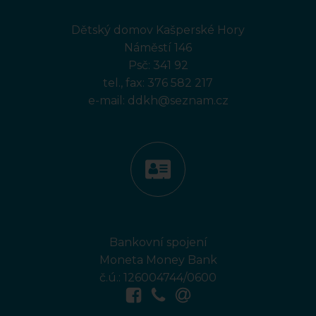
Dětský domov Kašperské Hory
Náměstí 146
Psč: 341 92
tel., fax:
376 582 217
e-mail:
ddkh@seznam.cz
Bankovní spojení
Moneta Money Bank
č.ú.: 126004744/0600