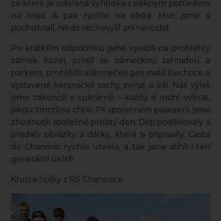
ze které je udělaná vyhlídka s pěkným pohledem
na hrad. A pak rychle na oběd. Moc jsme si
pochutnali, nikdo nic nevylil ani nerozbil!
Po krátkém odpočinku jsme vyrazili na protilehlý
zámek Kozel, prošli se zámeckou zahradou a
parkem, prohlédli si domeček pro malé šlechtice a
vystavené keramické sochy zvířat a lidí. Náš výlet
jsme zakončili v cukrárně – každý si mohl vybrat,
jakou zmrzlinu chce. Při společném posezení jsme
zhodnotili společně prožitý den. Děti poděkovaly a
předaly obrázky a dárky, které si připravily. Cesta
do Chanovic rychle utekla, a tak jsme stihli i ten
generální úklid!
Kluci a holky z RS Chanovice