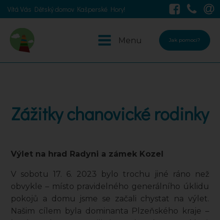
Vítá Vás Dětský domov Kašperské Hory!
Menu
Jak pomoci?
Zážitky chanovické rodinky
Výlet na hrad Radyni a zámek Kozel
V sobotu 17. 6. 2023 bylo trochu jiné ráno než
obvykle – místo pravidelného generálního úklidu
pokojů a domu jsme se začali chystat na výlet.
Našim cílem byla dominanta Plzeňského kraje –