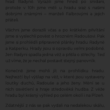
hrad Radyně. Vyrazili jsme hned po snídani,
protože v 10h jsme měli u hradu sraz s našimi
dobrými známými – manželi Falbrovými a jejich
přáteli.
Všichni jsme dorazili včas a po krátkém přivítání
jsme si vyslechli pověst o hrozném Radoušovi. Pak
jsme si prohlédli připravené plánky hradu Radyně
a Kašperku. Hrady jsou si opravdu velmi podobné.
Jen Radyni spadla jedna věž a přišla o střechy. Teď
už víme, že je nechal postavit stejný panovník.
Konečně jsme mohli jít na prohlídku hradu.
Nejhezčí byl výšlap na věž, v které jsou vystaveny
loutky duchů, Radouše a jeho ženy. Mění se u
nich osvětlení a hraje středověká hudba. Z věže
hradu byl krásný výhled po celém okolí i na Plzeň.
Zdatnější z nás se pak vydali na nedalekou skálu,