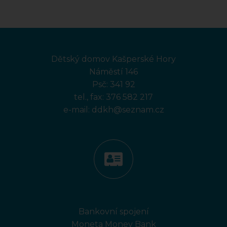
Dětský domov Kašperské Hory
Náměstí 146
Psč: 341 92
tel., fax:
376 582 217
e-mail:
ddkh@seznam.cz
Bankovní spojení
Moneta Money Bank