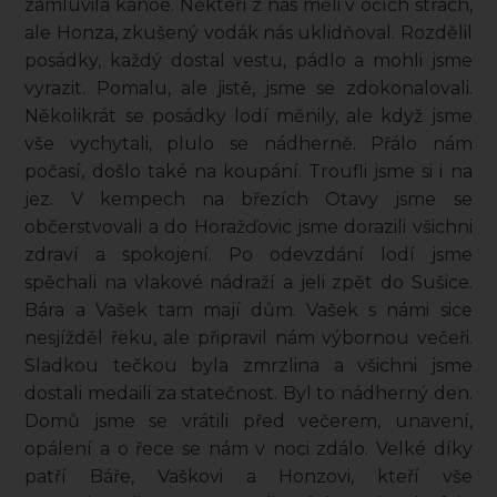
zamluvila kánoe. Někteří z nás měli v očích strach,
ale Honza, zkušený vodák nás uklidňoval. Rozdělil
posádky, každý dostal vestu, pádlo a mohli jsme
vyrazit. Pomalu, ale jistě, jsme se zdokonalovali.
Několikrát se posádky lodí měnily, ale když jsme
vše vychytali, plulo se nádherně. Přálo nám
počasí, došlo také na koupání. Troufli jsme si i na
jez. V kempech na březích Otavy jsme se
občerstvovali a do Horažďovic jsme dorazili všichni
zdraví a spokojení. Po odevzdání lodí jsme
spěchali na vlakové nádraží a jeli zpět do Sušice.
Bára a Vašek tam mají dům. Vašek s námi sice
nesjížděl řeku, ale připravil nám výbornou večeři.
Sladkou tečkou byla zmrzlina a všichni jsme
dostali medaili za statečnost. Byl to nádherný den.
Domů jsme se vrátili před večerem, unavení,
opálení a o řece se nám v noci zdálo. Velké díky
patří Báře, Vaškovi a Honzovi, kteří vše