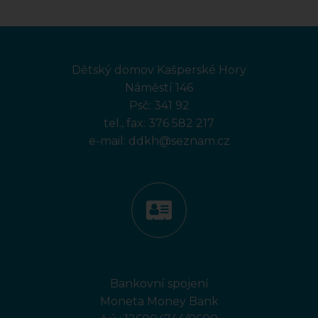
Dětský domov Kašperské Hory
Náměstí 146
Psč: 341 92
tel., fax:
376 582 217
e-mail:
ddkh@seznam.cz
Bankovní spojení
Moneta Money Bank