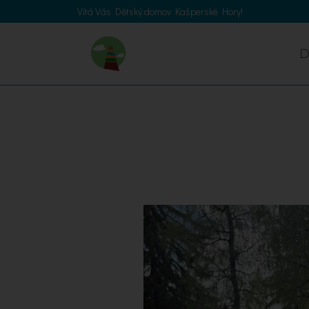
Vítá Vás Dětský domov Kašperské Hory!