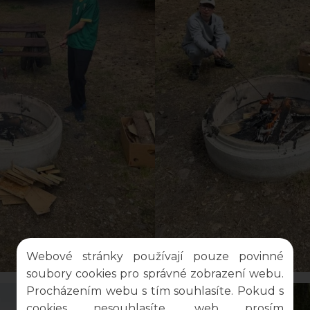
Webové stránky používají pouze povinné
soubory cookies pro správné zobrazení webu.
Procházením webu s tím souhlasíte. Pokud s
cookies nesouhlasíte, web prosím