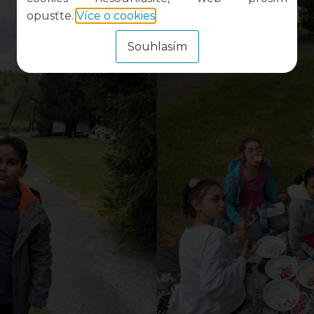
opusťte.
Více o cookies
.
Souhlasím