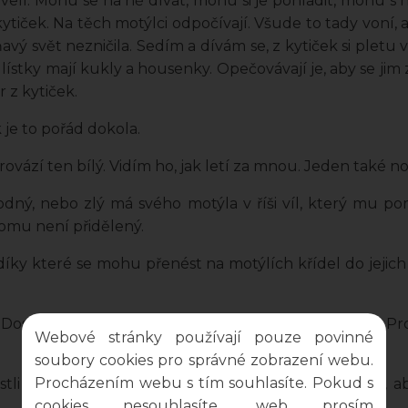
 ševelí. Mohu se na ně dívat, mohu si je pohladit, mohu s
iček. Na těch motýlci odpočívají. Všude to tady voní, a
vý svět nezničila. Sedím a dívám se, z kytiček si pletu 
ístky mají kukly a housenky. Opečovávají je, aby se jim z
 z kytiček.
je to pořád dokola.
ovází ten bílý. Vidím ho, jak letí za mnou. Jeden také n
hodný, nebo zlý má svého motýla v říši víl, který mu pom
komu není přidělený.
ky které se mohu přenést na motýlích křídel do jejich ří
i. Dospělákům se už neukazují, jim už nepomáhají. Pr
Webové stránky používají pouze povinné
soubory cookies pro správné zobrazení webu.
Procházením webu s tím souhlasíte. Pokud s
tli by nemohli pustit do své říše i dospěláky nebo, ab
cookies nesouhlasíte, web prosím