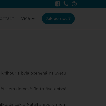
ontakt
Více
Jak pomoci?
 s knihou" a byla oceněná na Světu
dětském domově. Je to životopisná
ku. Jiříček a Natálka jsou v jiném