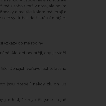
 nimi tančit. A všude hraje tichounká
ž mě z toho šimrá v nose, ale bojím
věnečky a motýlci kolem mě létají a
 nich vyklubali další krásní motýlci.
osí vzkazy do mé rodiny.
áhá. Ale oni nechtějí, aby je viděl
še. Do jejich voňavé, tiché, krásné
oto jsou dospělí někdy zlí, oni už
y jim řekl, že my děti jsme stejně