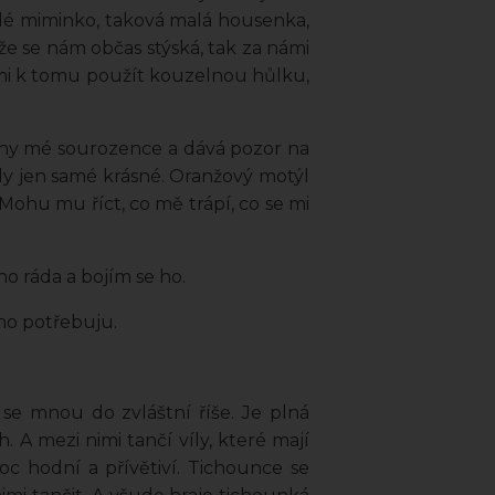
alé miminko, taková malá housenka,
ože se nám občas stýská, tak za námi
ačí mi k tomu použít kouzelnou hůlku,
echny mé sourozence a dává pozor na
ály jen samé krásné. Oranžový motýl
Mohu mu říct, co mě trápí, co se mi
o ráda a bojím se ho.
 ho potřebuju.
í se mnou do zvláštní říše. Je plná
 A mezi nimi tančí víly, které mají
moc hodní a přívětiví. Tichounce se