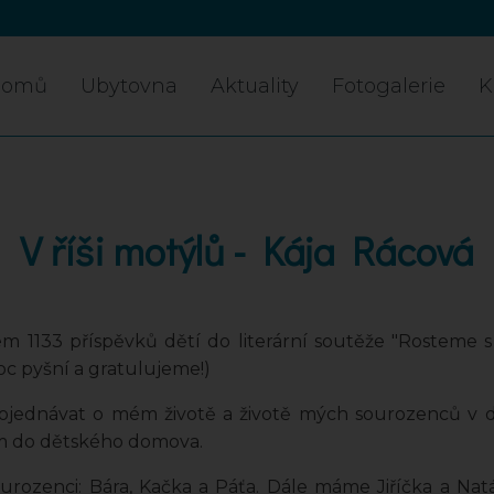
Domů
Ubytovna
Aktuality
Fotogalerie
K
V říši motýlů - Kája Rácová
kem 1133 příspěvků dětí do literární soutěže "Rosteme
oc pyšní a gratulujeme!)
pojednávat o mém životě a životě mých sourozenců v 
em do dětského domova.
urozenci: Bára, Kačka a Páťa. Dále máme Jiříčka a Natál