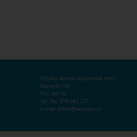
Dětský domov Kašperské Hory
Náměstí 146
Psč: 341 92
tel., fax:
376 582 217
e-mail:
ddkh@seznam.cz