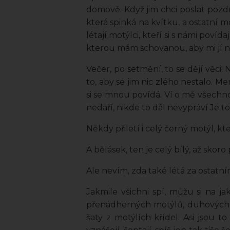
domově. Když jim chci poslat pozd
která spinká na kvítku, a ostatní m
létají motýlci, kteří si s námi poví
kterou mám schovanou, aby mi jí n
Večer, po setmění, to se dějí věci
to, aby se jim nic zlého nestalo. M
si se mnou povídá. Ví o mě všechno
nedaří, nikde to dál nevypráví Je to
Někdy přiletí i celý černý motýl, k
A bělásek, ten je celý bílý, až sko
Ale nevím, zda také létá za ostatní
Jakmile všichni spí, můžu si na ja
přenádherných motýlů, duhových, rů
šaty z motýlích křídel. Asi jsou t