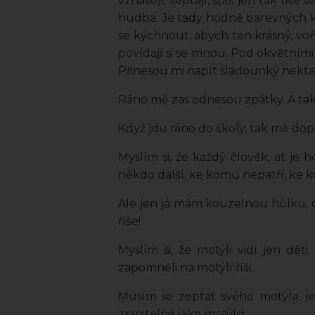
vznášejí, šeptají, spíš jen tak tiše
hudba. Je tady hodně barevných kyt
se kýchnout, abych ten krásný, voňa
povídají si se mnou. Pod okvětními l
Přinesou mi napít slaďounký nektar
Ráno mě zas odnesou zpátky. A tak 
Když jdu ráno do školy, tak mě dopr
Myslím si, že každý člověk, ať je 
někdo další, ke komu nepatří, ke 
Ale jen já mám kouzelnou hůlku, dí
říše!
Myslím si, že motýli vidí jen dět
zapomněli na motýlí říši.
Musím se zeptat svého motýla, jes
zranitelné jako motýlci.