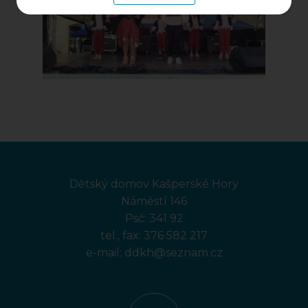
Dětský domov Kašperské Hory
Náměstí 146
Psč: 341 92
tel., fax:
376 582 217
e-mail:
ddkh@seznam.cz