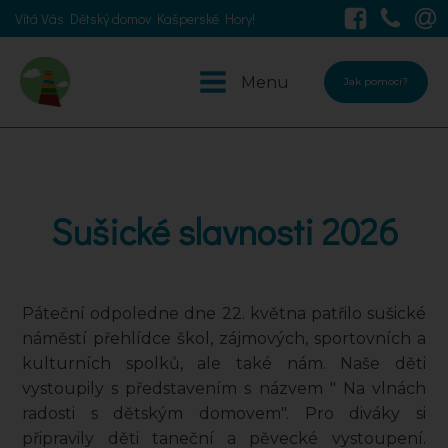
Vítá Vás Dětský domov Kašperské Hory!
Menu
Jak pomoci?
Sušické slavnosti 2026
Páteční odpoledne dne 22. května patřilo sušické
náměstí přehlídce škol, zájmových, sportovních a
kulturních spolků, ale také nám. Naše děti
vystoupily s představením s názvem " Na vlnách
radosti s dětským domovem". Pro diváky si
připravily děti taneční a pěvecké vystoupení.