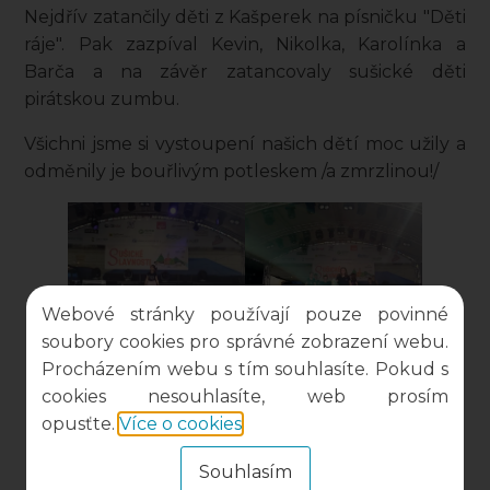
Nejdřív zatančily děti z Kašperek na písničku "Děti
ráje". Pak zazpíval Kevin, Nikolka, Karolínka a
Barča a na závěr zatancovaly sušické děti
pirátskou zumbu.
Všichni jsme si vystoupení našich dětí moc užily a
odměnily je bouřlivým potleskem /a zmrzlinou!/
Webové stránky používají pouze povinné
soubory cookies pro správné zobrazení webu.
Procházením webu s tím souhlasíte. Pokud s
cookies nesouhlasíte, web prosím
opusťte.
Více o cookies
.
Souhlasím