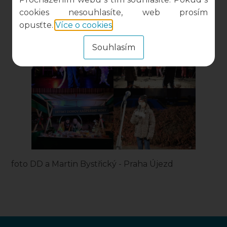
cookies nesouhlasíte, web prosím
opusťte.
Více o cookies
.
Souhlasím
foto DD a Martin Bystřický - Praha Újezd