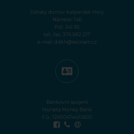
Dětský domov Kašperské Hory
Náměstí 146
Psč: 341 92
tel., fax:
376 582 217
e-mail:
ddkh@seznam.cz
Bankovní spojení
Moneta Money Bank
č.ú.: 126004744/0600