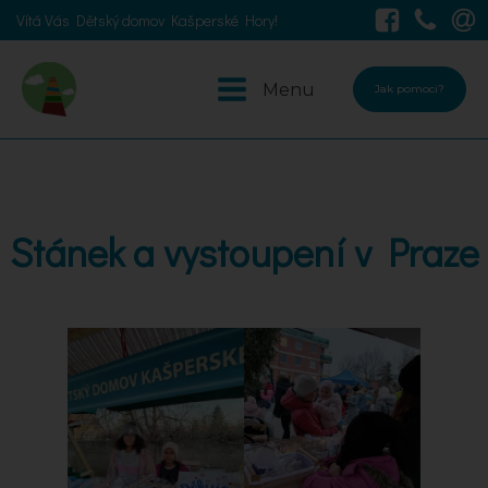
Vítá Vás Dětský domov Kašperské Hory!
Menu
Jak pomoci?
Stánek a vystoupení v Praze