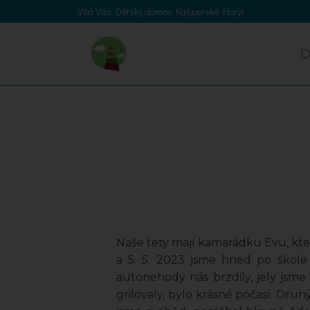
Vítá Vás Dětský domov Kašperské Hory!
Naše tety mají kamarádku Evu, kter
a 5. 5. 2023 jsme hned po škole
autonehody nás brzdily, jely jsme
grilovaly, bylo krásné počasí. Druh