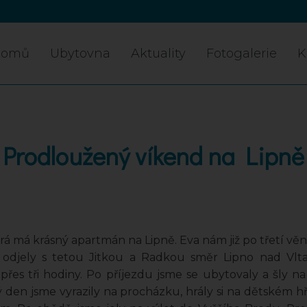
Domů
Ubytovna
Aktuality
Fotogalerie
K
Prodloužený víkend na Lipně
á má krásný apartmán na Lipně. Eva nám již po třetí věno
 odjely s tetou Jitkou a Radkou směr Lipno nad Vlta
 přes tři hodiny. Po příjezdu jsme se ubytovaly a šly n
ý den jsme vyrazily na procházku, hrály si na dětském hři