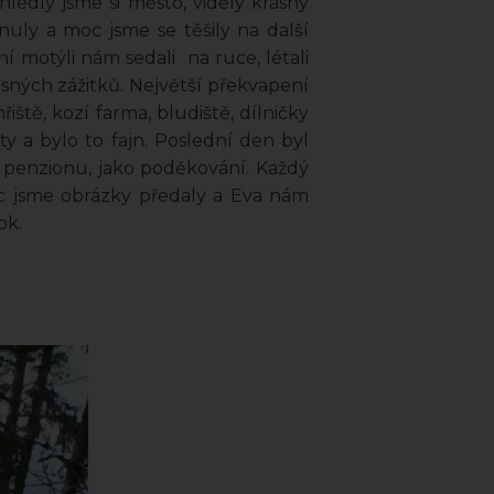
lédly jsme si město, viděly krásný
nuly a moc jsme se těšily na další
ní motýli nám sedali na ruce, létali
sných zážitků. Největší překvapení
řiště, kozí farma, bludiště, dílničky
ty a bylo to fajn. Poslední den byl
u penzionu, jako poděkování. Každý
vic jsme obrázky předaly a Eva nám
ok.