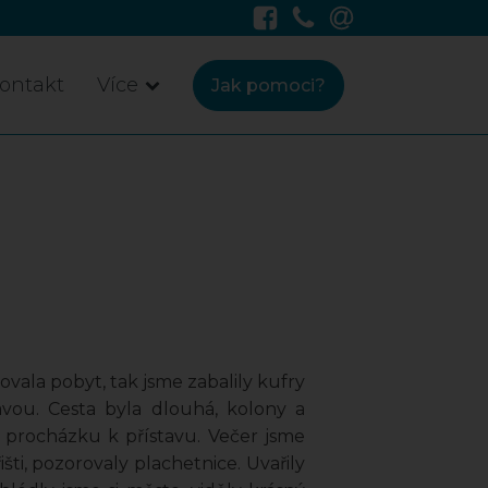
ontakt
Více
Jak pomoci?
vala pobyt, tak jsme zabalily kufry
vou. Cesta byla dlouhá, kolony a
a procházku k přístavu. Večer jsme
šti, pozorovaly plachetnice. Uvařily