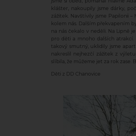
jsme si oběd, pomáhal hlavně Adam
klášter, nakoupily jsme dárky, po
zážitek. Navštívily jsme Papilonii 
kolem nás. Dalším překvapením byl
na nás čekalo v neděli. Na Lipně je 
pro děti a mnoho dalších atrakcí. 
takový smutný, uklidily jsme apar
nakreslil nejhezčí zážitek z výle
slíbila, že můžeme jet za rok zase.
Děti z DD Chanovice