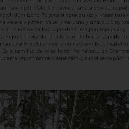
. Po obědě jsme jely na výlet do Vyššího Brodu. Proh
časí nám opět přálo. Po návratu jsme si chvilku odpoči
– Motýlí dům Lipno. To jsme si opravdu užily. Krásní barev
a večeře v pizzerii. Večer jsme usnuly únavou, plny krá
krásné Království lesa. Uprostřed lesa jsou trampolíny, h
Tam jsme trávily skoro celý den. Do her se zapojily i te
tmán, uvařily oběd a kreslily obrázky pro Evu, majitelk
tu. Bylo nám líto, že výlet končí. Po návratu do Chano
 Budeme vzpomínat na krásné zážitky a těšit se na příští r