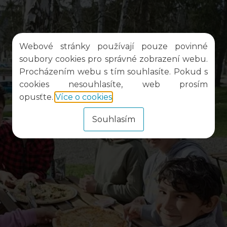
Webové stránky používají pouze povinné
soubory cookies pro správné zobrazení webu.
Procházením webu s tím souhlasíte. Pokud s
cookies nesouhlasíte, web prosím
opusťte.
Více o cookies
.
Souhlasím