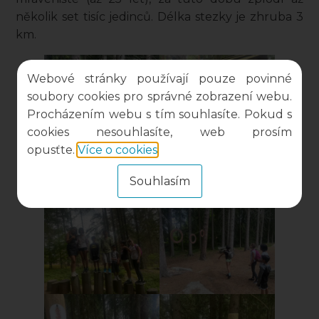
několik set tisíc jedinců. Délka stezky je zhruba 3
km.
Webové stránky používají pouze povinné
soubory cookies pro správné zobrazení webu.
Procházením webu s tím souhlasíte. Pokud s
cookies nesouhlasíte, web prosím
opusťte.
Více o cookies
.
Souhlasím