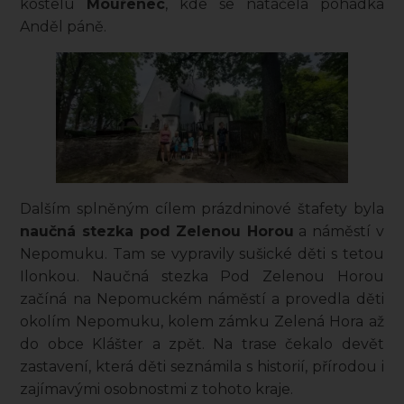
kostelu
Mouřenec
, kde se natáčela pohádka
Anděl páně.
Dalším splněným cílem prázdninové štafety byla
naučná stezka pod Zelenou Horou
a náměstí v
Nepomuku. Tam se vypravily sušické děti s tetou
Ilonkou. Naučná stezka Pod Zelenou Horou
začíná na Nepomuckém náměstí a provedla děti
okolím Nepomuku, kolem zámku Zelená Hora až
do obce Klášter a zpět. Na trase čekalo devět
zastavení, která děti seznámila s historií, přírodou i
zajímavými osobnostmi z tohoto kraje.