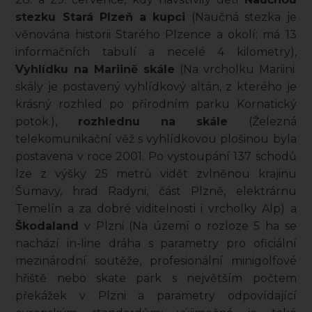
stezku Stará Plzeň a kupci
(Naučná stezka je
věnována historii Starého Plzence a okolí; má 13
informačních tabulí a necelé 4 kilometry),
Vyhlídku na Mariině skále
(Na vrcholku Mariini
skály je postavený vyhlídkový altán, z kterého je
krásný rozhled po přírodním parku Kornatický
potok.),
rozhlednu na skále
(Železná
telekomunikační věž s vyhlídkovou plošinou byla
postavena v roce 2001. Po vystoupání 137 schodů
lze z výšky 25 metrů vidět zvlněnou krajinu
Šumavy, hrad Radyni, část Plzně, elektrárnu
Temelín a za dobré viditelnosti i vrcholky Alp) a
Škodaland
v Plzni (Na území o rozloze 5 ha se
nachází in-line dráha s parametry pro oficiální
mezinárodní soutěže, profesionální minigolfové
hřiště nebo skate park s největším počtem
překážek v Plzni a parametry odpovídající