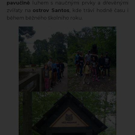
pavučině
luhem s naučnými prvky a dřevěnými
zvířaty na
ostrov Santos
, kde tráví hodně času i
během běžného školního roku.