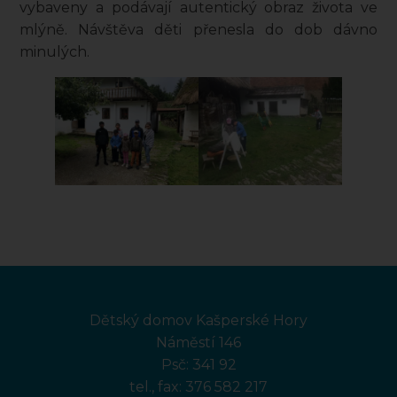
vybaveny a podávají autentický obraz života ve
mlýně. Návštěva děti přenesla do dob dávno
minulých.
Dětský domov Kašperské Hory
Náměstí 146
Psč: 341 92
tel., fax:
376 582 217