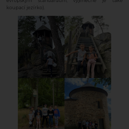
evropským standardům; výjimečné je také
koupací jezírko).