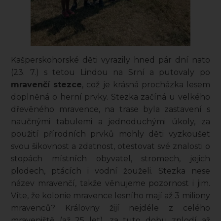
Kašperskohorské děti vyrazily hned pár dní nato
(23. 7.) s tetou Lindou na Srní a putovaly po
mravenčí stezce
, což je krásná procházka lesem
doplněná o herní prvky. Stezka začíná u velkého
dřevěného mravence, na trase byla zastavení s
naučnými tabulemi a jednoduchými úkoly, za
použití přírodních prvků mohly děti vyzkoušet
svou šikovnost a zdatnost, otestovat své znalosti o
stopách místních obyvatel, stromech, jejich
plodech, ptácích i vodní žouželi. Stezka nese
název mravenčí, takže věnujeme pozornost i jim.
Víte, že kolonie mravence lesního mají až 3 miliony
mravenců? Královny žijí nejdéle z celého
mraveniště (až 25 let), za tuto dobu zplodí až