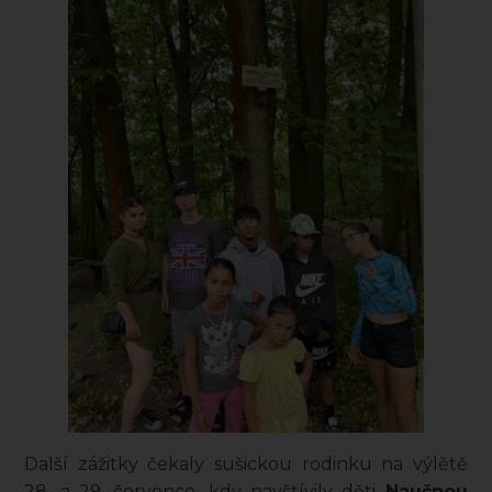
Další zážitky čekaly sušickou rodinku na výlětě
28. a 29. července, kdy navštívily děti
Naučnou