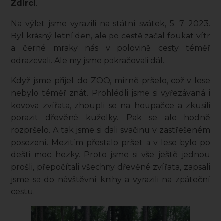
Ždírci
.
Na výlet jsme vyrazili na státní svátek, 5. 7. 2023.
Byl krásný letní den, ale po cestě začal foukat vítr
a černé mraky nás v polovině cesty téměř
odrazovali. Ale my jsme pokračovali dál.
Když jsme přijeli do ZOO, mírně pršelo, což v lese
nebylo téměř znát. Prohlédli jsme si vyřezávaná i
kovová zvířata, zhoupli se na houpačce a zkusili
porazit dřevěné kuželky. Pak se ale hodně
rozpršelo. A tak jsme si dali svačinu v zastřešeném
posezení. Mezitím přestalo pršet a v lese bylo po
dešti moc hezky. Proto jsme si vše ještě jednou
prošli, přepočítali všechny dřevěné zvířata, zapsali
jsme se do návštěvní knihy a vyrazili na zpáteční
cestu.