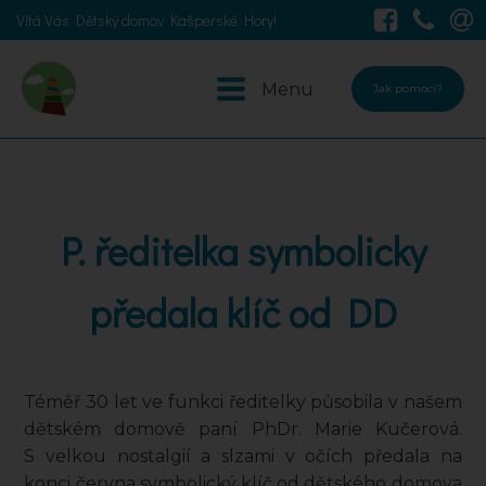
Vítá Vás Dětský domov Kašperské Hory!
Menu
Jak pomoci?
P. ředitelka symbolicky
předala klíč od DD
Téměř 30 let ve funkci ředitelky působila v našem
dětském domově paní PhDr. Marie Kučerová.
S velkou nostalgií a slzami v očích předala na
konci června symbolický klíč od dětského domova