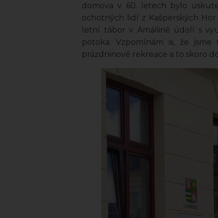
domova v 60. letech bylo uskut
ochotných lidí z Kašperských Hor 
letní tábor v Amáliině údolí s v
potoka. Vzpomínám si, že jsme
prázdninové rekreace a to skoro 