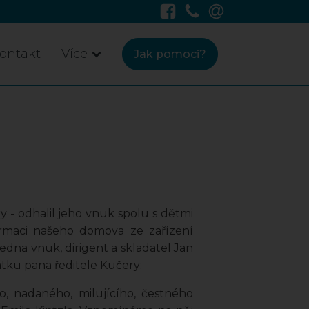
ontakt
Více
Jak pomoci?
y - odhalil jeho vnuk spolu s dětmi
rmaci našeho domova ze zařízení
dna vnuk, dirigent a skladatel Jan
átku pana ředitele Kučery:
o, nadaného, milujícího, čestného