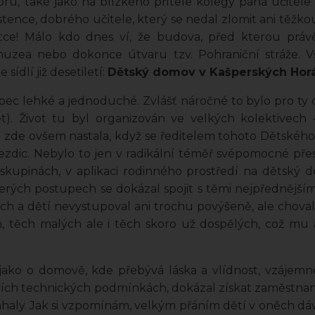
ru, také jako na blízkého přítele kolegy pana učitele
ence, dobrého učitele, který se nedal zlomit ani těžko
tce! Málo kdo dnes ví, že budova, před kterou právě s
 muzea nebo dokonce útvaru tzv. Pohraniční stráže.
sídlí již desetiletí:
Dětský domov v Kašperských Hor
ec lehké a jednoduché. Zvlášť náročné to bylo pro ty dě
et). Život tu byl organizován ve velkých kolektivech
 zde ovšem nastala, když se ředitelem tohoto Dětského 
dic. Nebylo to jen v radikální téměř svépomocné přest
h skupinách, v aplikaci rodinného prostředí na dětský
terých postupech se dokázal spojit s těmi nejpřednějším
ch a dětí nevystupoval ani trochu povýšeně, ale choval
m, těch malých ale i těch skoro už dospělých, což mu 
ako o domově, kde přebývá láska a vlídnost, vzájemn
ících technických podmínkách, dokázal získat zaměstnanc
áhaly. Jak si vzpomínám, velkým přáním dětí v oněch 