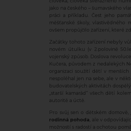
člověka, člověka svérázného humo
jako na českého – šumavského vlast
práci a příkladu. Čest jeho pamá
měšťanské školy, vlastivědného
ovšem propůjčilo zařízení, které zde 
Začátky tohoto zařízení nebyly vůb
novém útulku (v 2.polovině 50.l
vojenský způsob. Doslova revoluce
Kučera, původem z nedalekých Nez
organizaci soužití dětí v menšíc
nespoléhal jen na sebe, ale v něk
budovatelských aktivitách dospělý
„starší kamarád“ všech dětí kole
autoritě a úctě.
Pro svůj sen o dětském domově, j
rodinná pohoda
, ale v odpovídaj
možností s radostí a ochotou pom