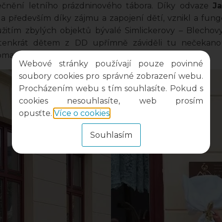
ečnění letního prázdninového tábora. Díky odvaze
J
a především díky zájmu a zapojení dětí, vznikl a fun
yužitím zbylých objektů bývalé Simlickerovy – Blechov
 tenkrát dětem z DD upřímně záviděli tu nečekano
doma „za humny“.
Webové stránky používají pouze povinné
soubory cookies pro správné zobrazení webu.
Procházením webu s tím souhlasíte. Pokud s
cookies nesouhlasíte, web prosím
opusťte.
Více o cookies
.
Souhlasím