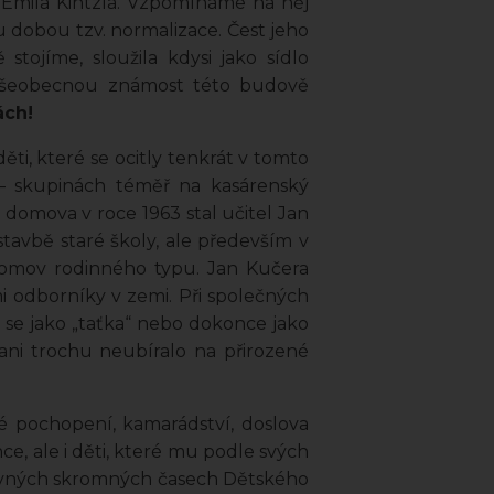
 Emila Kintzla. Vzpomínáme na něj
u dobou tzv. normalizace. Čest jeho
tojíme, sloužila kdysi jako sídlo
 Všeobecnou známost této budově
ách!
ti, které se ocitly tenkrát v tomto
 – skupinách téměř na kasárenský
domova v roce 1963 stal učitel Jan
avbě staré školy, ale především v
 domov rodinného typu. Jan Kučera
i odborníky v zemi. Při společných
 se jako „taťka“ nebo dokonce jako
ani trochu neubíralo na přirozené
é pochopení, kamarádství, doslova
e, ale i děti, které mu podle svých
dávných skromných časech Dětského