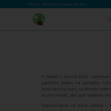
Vítá Vás Dětský domov Kašperské Hory!
V neděli 7. června 2026 - vpředveč
pamětní desku na památku tohot
internátního typu na domov rodinn
Kučer mladší, ale i pan Vladimír H
Vzpomínáme na pana učitele – ř