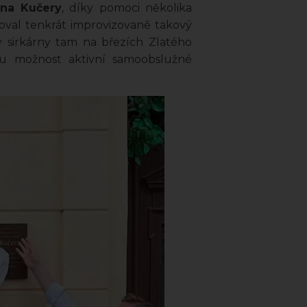
ana Kučery
, díky pomoci několika
goval tenkrát improvizovaně takový
y sirkárny tam na březích Zlatého
u možnost aktivní samoobslužné