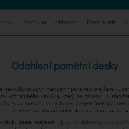
Domů
Ubytovna
Aktuality
Fotogalerie
K
Odahlení pamětní desky
er nedožitých stých narozenin pana ředitele Jana Kučer
o významného člověka, který se zasloužil o transfo
ého typu. Spoustu vřelých slov a vzpomínek přednesl je
orpeniak, jehož proslov pro dokreslení vkládáme na pam
editele
JANA KUČERU
- jako na dobrého, pracovitéh