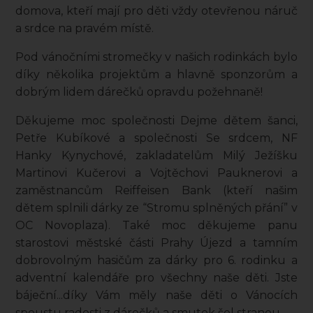
domova, kteří mají pro děti vždy otevřenou náruč
a srdce na pravém místě.
Pod vánočními stromečky v našich rodinkách bylo
díky několika projektům a hlavně sponzorům a
dobrým lidem dárečků opravdu požehnaně!
Děkujeme moc společnosti Dejme dětem šanci,
Petře Kubíkové a společnosti Se srdcem, NF
Hanky Kynychové, zakladatelům Milý Ježíšku
Martinovi Kučerovi a Vojtěchovi Pauknerovi a
zaměstnancům Reiffeisen Bank (kteří našim
dětem splnili dárky ze “Stromu splněných přání” v
OC Novoplaza). Také moc děkujeme panu
starostovi městské části Prahy Újezd a tamním
dobrovolným hasičům za dárky pro 6. rodinku a
adventní kalendáře pro všechny naše děti. Jste
báječní...díky Vám měly naše děti o Vánocích
spoustu radosti z dárečků a smutek šel stranou.