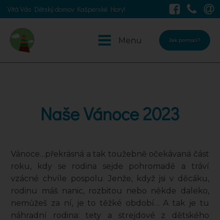
Vítá Vás Dětský domov Kašperské Hory!
Menu
Jak pomoci?
Naše Vánoce 2023
Vánoce…překrásná a tak toužebně očekávaná část
roku, kdy se rodina sejde pohromadě a tráví
vzácné chvíle pospolu. Jenže, když jsi v děcáku,
rodinu máš nanic, rozbitou nebo někde daleko,
nemůžeš za ní, je to těžké období… A tak je tu
náhradní rodina: tety a strejdové z dětského