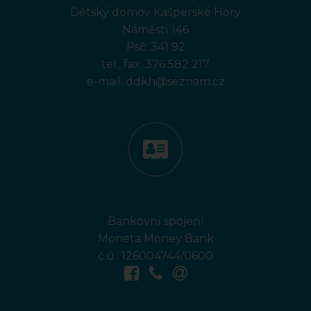
Dětský domov Kašperské Hory
Náměstí 146
Psč: 341 92
tel., fax:
376 582 217
e-mail:
ddkh@seznam.cz
Bankovní spojení
Moneta Money Bank
č.ú.: 126004744/0600