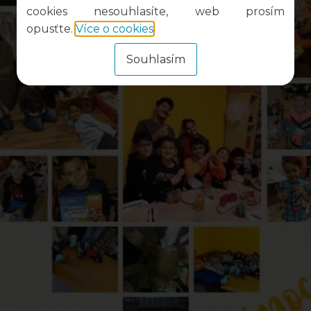
cookies nesouhlasíte, web prosím
opusťte.
Více o cookies
.
Souhlasím