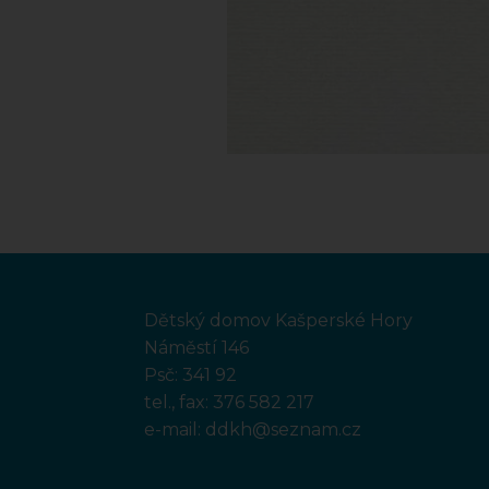
Dětský domov Kašperské Hory
Náměstí 146
Psč: 341 92
tel., fax:
376 582 217
e-mail:
ddkh@seznam.cz