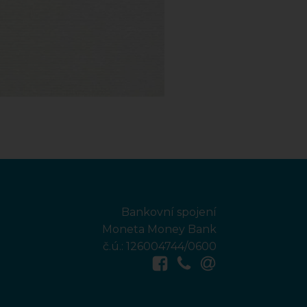
Bankovní spojení
Moneta Money Bank
č.ú.: 126004744/0600