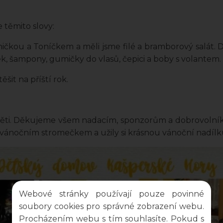
 těmito slovy:
ničkou a Toníčkem a měli jsme filé a bramborový salát.
ek, šampony, gumičky do vlasů, čepici a boby s volantem.
šit na příští rok.
ěti. Děkujeme všem nadacím, sponzorům a dobrovolníků
vánočním stromečkem a užily si krásnou vánoční nadílk
Webové stránky používají pouze povinné
soubory cookies pro správné zobrazení webu.
Procházením webu s tím souhlasíte. Pokud s