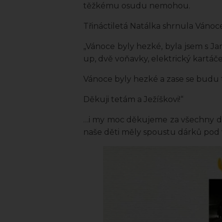
těžkému osudu nemohou.
Třináctiletá Natálka shrnula Vánoce
„Vánoce byly hezké, byla jsem s Ja
up, dvě voňavky, elektrický kartáč
Vánoce byly hezké a zase se budu tě
Děkuji tetám a Ježíškovi!“
…i my moc děkujeme za všechny d
naše děti měly spoustu dárků pod 