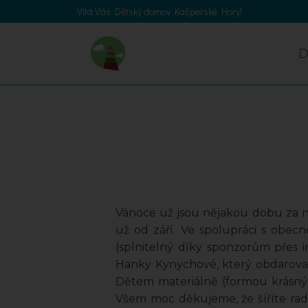
Vítá Vás Dětský domov Kašperské Hory!
Vánoce už jsou nějakou dobu za ná
už od září. Ve spolupráci s obec
(splnitelný díky sponzorům přes 
Hanky Kynychové, který obdaroval 
Dětem materiálně (formou krásnýc
Všem moc děkujeme, že šíříte rado