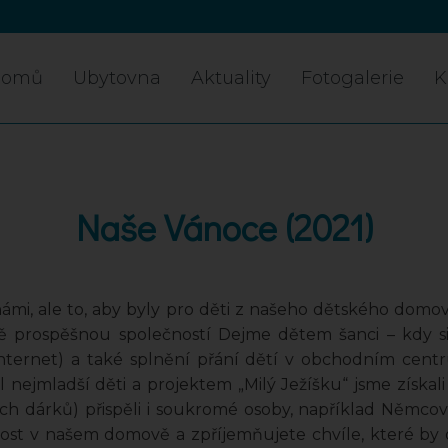
Domů
Ubytovna
Aktuality
Fotogalerie
K
Naše Vánoce (2021)
mi, ale to, aby byly pro děti z našeho dětského domova,
ně prospěšnou společností Dejme dětem šanci – kdy s
internet) a také splnění přání dětí v obchodním cen
nejmladší děti a projektem „Milý Ježíšku“ jsme získal
h dárků) přispěli i soukromé osoby, například Němcovi
st v našem domově a zpříjemňujete chvíle, které by dět