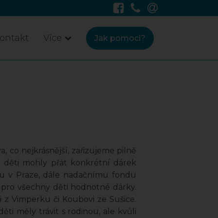
ontakt
Více
Jak pomoci?
 co nejkrásnější, zařizujeme pilně
i děti mohly přát konkrétní dárek
tru v Praze, dále nadačnímu fondu
i pro všechny děti hodnotné dárky.
 z Vimperku či Koubovi ze Sušice.
i měly trávit s rodinou, ale kvůli