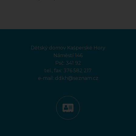
Dětský domov Kašperské Hory
Náměstí 146
Psč: 341 92
tel., fax:
376 582 217
e-mail:
ddkh@seznam.cz