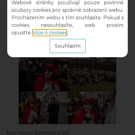
Webové stránky používají pouze povinné
soubory cookies pro správné zobrazení webu.
Procházením webu s tím souhlasíte. Pokud s
cookies nesouhlasíte, web prosím
opusťte.
Více o cookies
.
Souhlasím
foto Martin Bystřický a DD