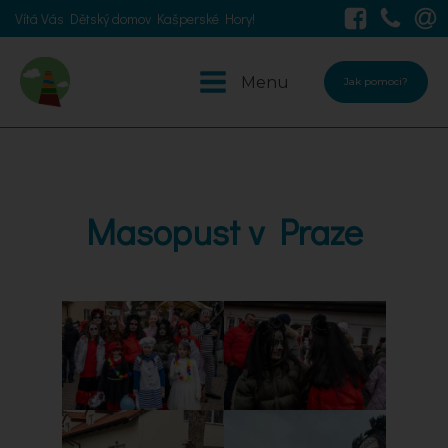
Vítá Vás Dětský domov Kašperské Hory!
Menu
Jak pomoci?
Masopust v Praze