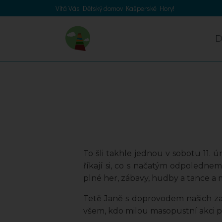
Vítá Vás Dětský domov Kašperské Hory!
To šli takhle jednou v sobotu 11. 
říkají si, co s načatým odpoledne
plné her, zábavy, hudby a tance a mo
Tetě Janě s doprovodem našich za
všem, kdo milou masopustní akci pro 