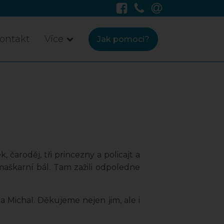
ontakt
Více
Jak pomoci?
čaroděj, tři princezny a policajt a
maškarní bál. Tam zažili odpoledne
Michal. Děkujeme nejen jim, ale i