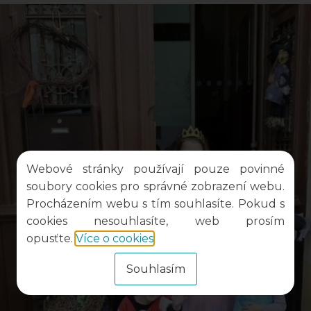
Webové stránky používají pouze povinné
soubory cookies pro správné zobrazení webu.
Procházením webu s tím souhlasíte. Pokud s
cookies nesouhlasíte, web prosím
opusťte.
Více o cookies
.
Souhlasím