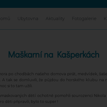
Domů
Ubytovna
Aktuality
Fotogalerie
K
Maškarní na Kašperkách
února po chodbách našeho domova pirát, medvídek, šašek, 
m. A tak se domluvili, že půjdou do horského klubu na 
c si to tam užili.
maskovaných dětí ochotně pomohli sourozenci Nikola a 
děti připravili, bylo to super !