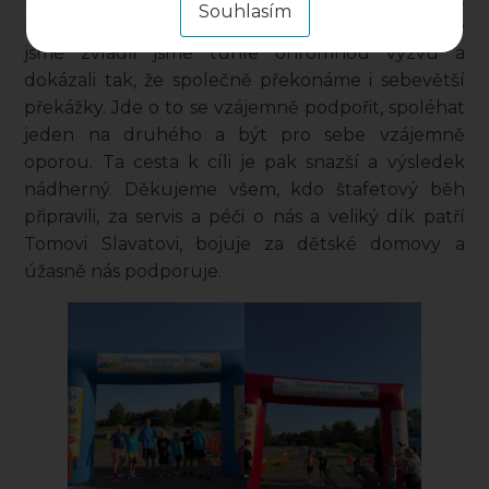
Souhlasím
Právem jim patří velké uznání a respekt, protože
jsme zvládli jsme tuhle ohromnou výzvu a
dokázali tak, že společně překonáme i sebevětší
překážky. Jde o to se vzájemně podpořit, spoléhat
jeden na druhého a být pro sebe vzájemně
oporou. Ta cesta k cíli je pak snazší a výsledek
nádherný. Děkujeme všem, kdo štafetový běh
připravili, za servis a péči o nás a veliký dík patří
Tomovi Slavatovi, bojuje za dětské domovy a
úžasně nás podporuje.