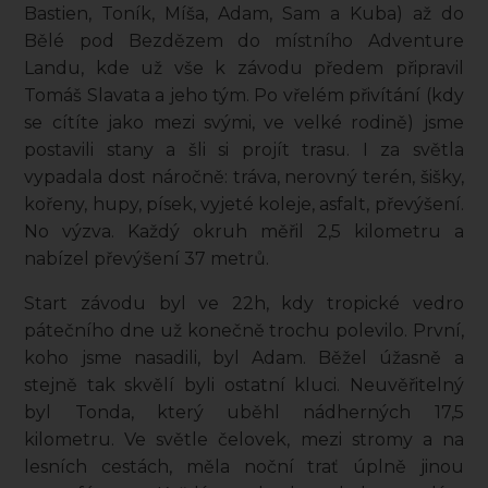
Bastien, Toník, Míša, Adam, Sam a Kuba) až do
Bělé pod Bezdězem do místního Adventure
Landu, kde už vše k závodu předem připravil
Tomáš Slavata a jeho tým. Po vřelém přivítání (kdy
se cítíte jako mezi svými, ve velké rodině) jsme
postavili stany a šli si projít trasu. I za světla
vypadala dost náročně: tráva, nerovný terén, šišky,
kořeny, hupy, písek, vyjeté koleje, asfalt, převýšení.
No výzva. Každý okruh měřil 2,5 kilometru a
nabízel převýšení 37 metrů.
Start závodu byl ve 22h, kdy tropické vedro
pátečního dne už konečně trochu polevilo. První,
koho jsme nasadili, byl Adam. Běžel úžasně a
stejně tak skvělí byli ostatní kluci. Neuvěřitelný
byl Tonda, který uběhl nádherných 17,5
kilometru. Ve světle čelovek, mezi stromy a na
lesních cestách, měla noční trať úplně jinou