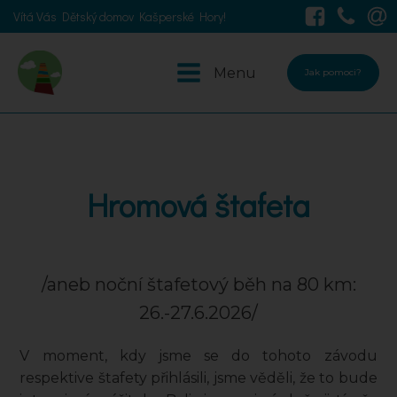
Vítá Vás Dětský domov Kašperské Hory!
Menu
Jak pomoci?
Hromová štafeta
/aneb noční štafetový běh na 80 km:
26.-27.6.2026/
V moment, kdy jsme se do tohoto závodu
respektive štafety přihlásili, jsme věděli, že to bude