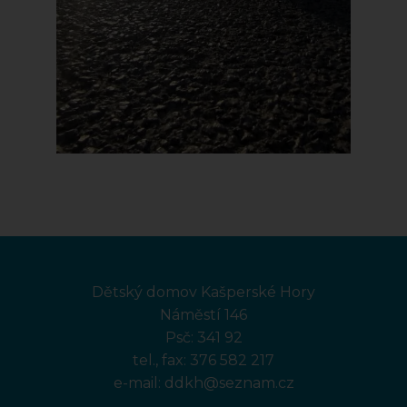
Dětský domov Kašperské Hory
Náměstí 146
Psč: 341 92
tel., fax:
376 582 217
e-mail:
ddkh@seznam.cz