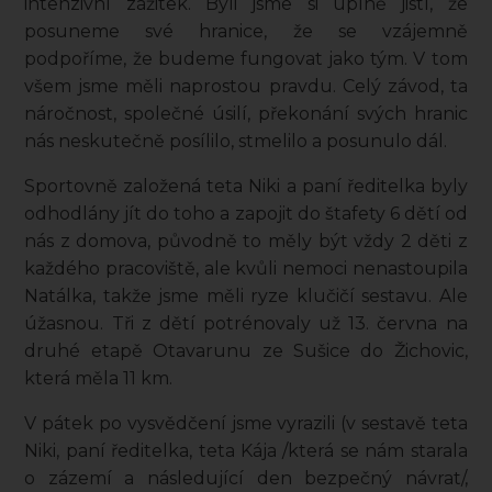
intenzivní zážitek. Byli jsme si úplně jistí, že
posuneme své hranice, že se vzájemně
podpoříme, že budeme fungovat jako tým. V tom
všem jsme měli naprostou pravdu. Celý závod, ta
náročnost, společné úsilí, překonání svých hranic
nás neskutečně posílilo, stmelilo a posunulo dál.
Sportovně založená teta Niki a paní ředitelka byly
odhodlány jít do toho a zapojit do štafety 6 dětí od
nás z domova, původně to měly být vždy 2 děti z
každého pracoviště, ale kvůli nemoci nenastoupila
Natálka, takže jsme měli ryze klučičí sestavu. Ale
úžasnou. Tři z dětí potrénovaly už 13. června na
druhé etapě Otavarunu ze Sušice do Žichovic,
která měla 11 km.
V pátek po vysvědčení jsme vyrazili (v sestavě teta
Niki, paní ředitelka, teta Kája /která se nám starala
o zázemí a následující den bezpečný návrat/,