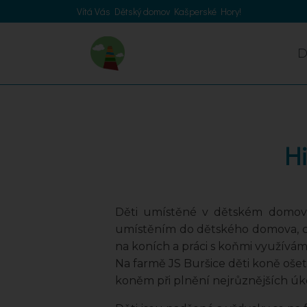
Vítá Vás Dětský domov Kašperské Hory!
Hi
Děti umístěné v dětském domově 
umístěním do dětského domova, což
na koních a práci s koňmi využívám
Na farmě JS Buršice děti koně ošetřu
koněm při plnění nejrůznějších úko