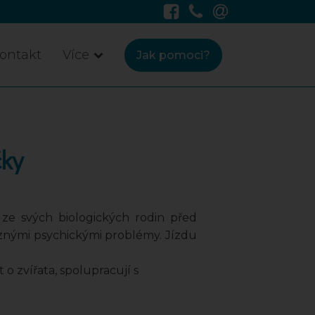
ontakt
Více
Jak pomoci?
čky
ze svých biologických rodin před
ůznými psychickými problémy. Jízdu
 o zvířata, spolupracují s