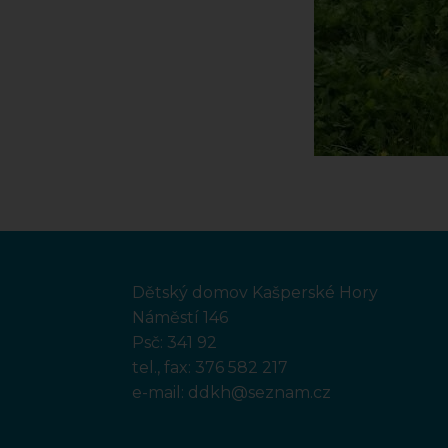
Dětský domov Kašperské Hory
Náměstí 146
Psč: 341 92
tel., fax:
376 582 217
e-mail:
ddkh@seznam.cz