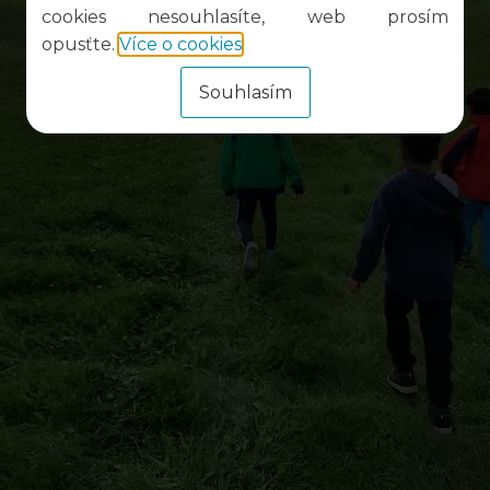
cookies nesouhlasíte, web prosím
opusťte.
Více o cookies
.
Souhlasím