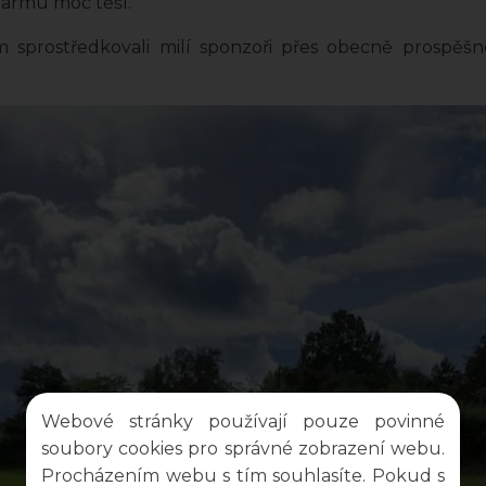
farmu moc těší.
m sprostředkovali milí sponzoři přes obecně prospě
Webové stránky používají pouze povinné
soubory cookies pro správné zobrazení webu.
Procházením webu s tím souhlasíte. Pokud s