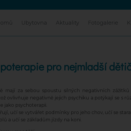
Domů
Ubytovna
Aktuality
Fotogalerie
K
poterapie pro nejmladší děti
mají za sebou spoustu silných negativních zážitků 
 ovlivňuje negativně jejich psychiku a potýkají se s r
e jako psychoterapii.
jí, učí se vytvářet podmínky pro jeho chov, učí se starat
lů a učí se základům jízdy na koni.