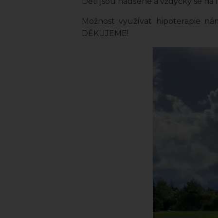
Děti jsou nadšené a vždycky se na 
Možnost využívat hipoterapie ná
DĚKUJEME!