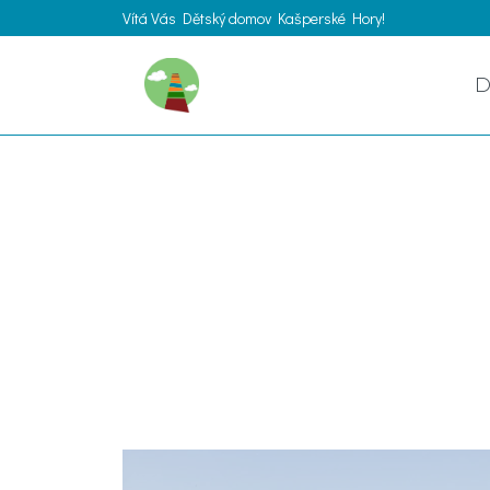
Vítá Vás Dětský domov Kašperské Hory!