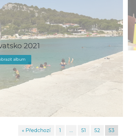
vatsko 2021
brazit album
« Předchozí
1
…
51
52
53