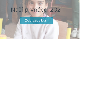
Naši prvňáčci 2021
Zobrazit album