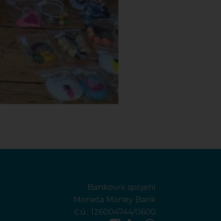
Bankovní spojení
Moneta Money Bank
č.ú.: 126004744/0600