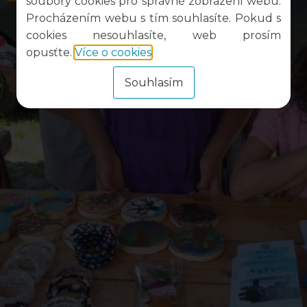
soubory cookies pro správné zobrazení webu.
Procházením webu s tím souhlasíte. Pokud s
cookies nesouhlasíte, web prosím
opusťte.
Více o cookies
.
Souhlasím