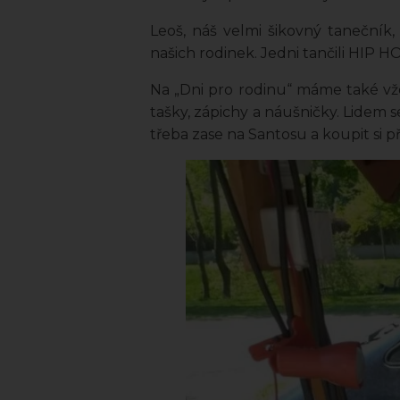
Leoš, náš velmi šikovný tanečník,
našich rodinek. Jedni tančili HIP 
Na „Dni pro rodinu“ máme také vž
tašky, zápichy a náušničky. Lidem s
třeba zase na Santosu a koupit si p