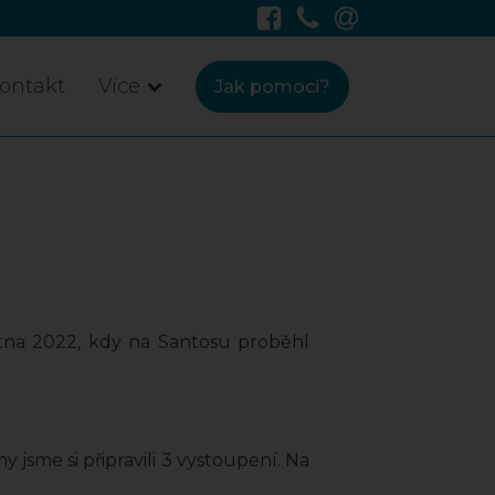
ontakt
Více
Jak pomoci?
ětna 2022, kdy na Santosu proběhl
y jsme si připravili 3 vystoupení. Na