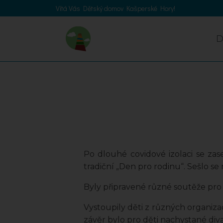
Vítá Vás Dětský domov Kašperské Hory!
Po dlouhé covidové izolaci se za
tradiční „Den pro rodinu“. Sešlo s
Byly připravené různé soutěže pro 
Vystoupily děti z různých organizací
závěr bylo pro děti nachystané diva