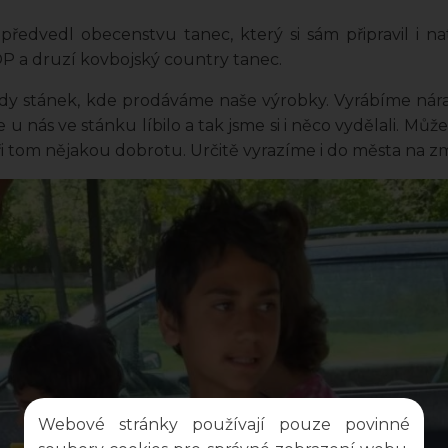
 předvedl obecenstvu tanec, který si sám připravil i na
HOP a druzí kovbojský country tanec.
dy stánek, kde prodáváme naše výrobky. Vyrábíme nár
e u nás ve stánku líbilo a tak jsme si i něco vydělali. 
ři tom nějakou dobrotu. Určitě vyrazíme i do města na zm
Webové stránky používají pouze povinné