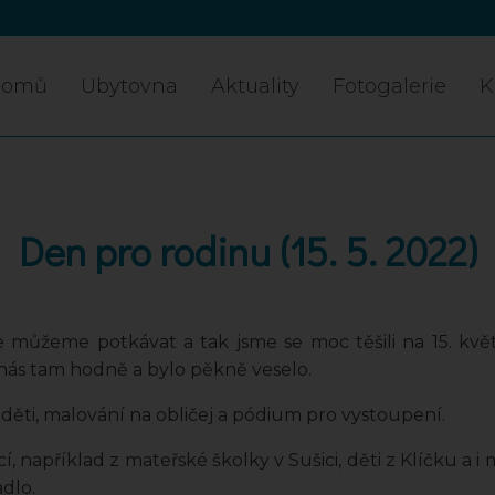
Domů
Ubytovna
Aktuality
Fotogalerie
K
Den pro rodinu (15. 5. 2022)
se můžeme potkávat a tak jsme se moc těšili na 15. kv
e nás tam hodně a bylo pěkně veselo.
děti, malování na obličej a pódium pro vystoupení.
, například z mateřské školky v Sušici, děti z Klíčku a i m
dlo.