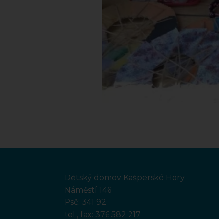
Dětský domov Kašperské Hory
Náměstí 146
Psč: 341 92
tel., fax:
376 582 217