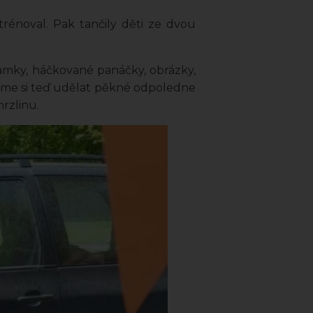
trénoval. Pak tančily děti ze dvou
amky, háčkované panáčky, obrázky,
Můžeme si teď udělat pěkné odpoledne
rzlinu.