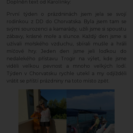
Doplněn text od Karolínky:
První týden o prázdninách jsem jela se svojí
rodinkou z DD do Chorvatska. Byla jsem tam se
svými sourozenci a kamarády, užili jsme si spoustu
zábavy, krásné moře a slunce. Každý den jsme si
užívali mořského vzduchu, sbírali mušle a hráli
míčové hry. Jeden den jsme jeli loďkou do
nedalekého přístavu Trogir na výlet, kde jsme
viděli velkou pevnost a mnoho velkých lodí.
Týden v Chorvatsku rychle utekl a my odjížděli
vrátit se příští prázdniny na toto místo zpět.