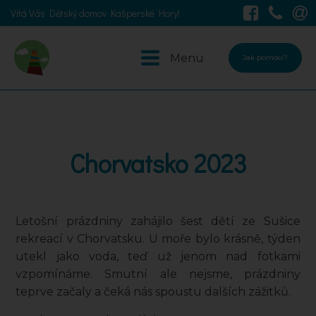
Vítá Vás Dětský domov Kašperské Hory!
Menu
Jak pomoci?
Chorvatsko 2023
Letošní prázdniny zahájilo šest dětí ze Sušice
rekreací v Chorvatsku. U moře bylo krásně, týden
utekl jako voda, teď už jenom nad fotkami
vzpomínáme. Smutní ale nejsme, prázdniny
teprve začaly a čeká nás spoustu dalších zážitků.