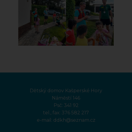
Dětský domov Kašperské Hory
Náměstí 146
Psč: 341 92
tel., fax:
376 582 217
e-mail:
ddkh@seznam.cz