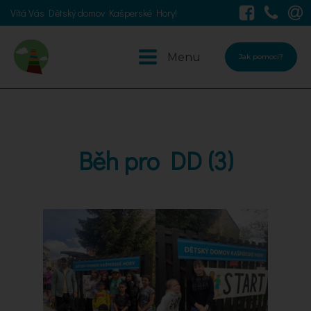
Vítá Vás Dětský domov Kašperské Hory!
Menu
Jak pomoci?
Běh pro DD (3)