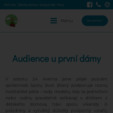
Vítá Vás Dětský domov Kašperské Hory!
Menu
Jak pomoci?
Audience u první dámy
V sobotu 24. května jsme přijali pozvání
společnosti Spolu život (který podporuje rozvoj
hostitelské péče – tedy modelu, kdy se jednotlivci
nebo rodiny pravidelně setkávají s dítětem z
dětského domova, tráví spolu víkendy či
prázdniny a vytvářejí důležitý podpůrný vztah),