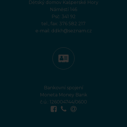
Dětský domov Kašperské Hory
Náměstí 146
Psč: 341 92
tel., fax:
376 582 217
e-mail:
ddkh@seznam.cz
Bankovní spojení
Moneta Money Bank
č.ú.: 126004744/0600