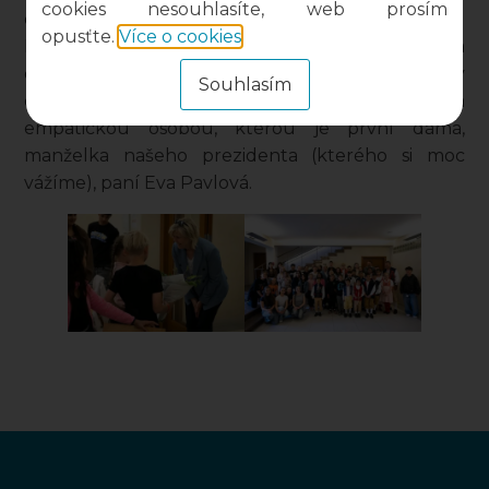
cookies nesouhlasíte, web prosím
děti a pak jsme šli na audienci k samotnému
opusťte.
Více o cookies
.
Rudolfovi II, který měl u sebe dvorní dámy a
dokonce golema.Byl to moc příjemně strávený
Souhlasím
den a vážíme si setkání s tak milou, sympatickou a
empatickou osobou, kterou je první dáma,
manželka našeho prezidenta (kterého si moc
vážíme), paní Eva Pavlová.