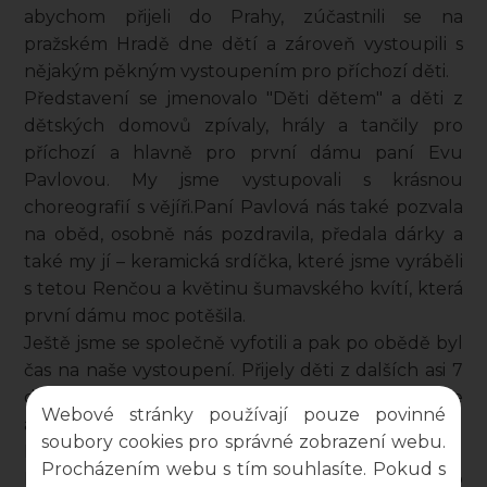
abychom přijeli do Prahy, zúčastnili se na
pražském Hradě dne dětí a zároveň vystoupili s
nějakým pěkným vystoupením pro příchozí děti.
Představení se jmenovalo "Děti dětem" a děti z
dětských domovů zpívaly, hrály a tančily pro
příchozí a hlavně pro první dámu paní Evu
Pavlovou. My jsme vystupovali s krásnou
choreografií s vějíři.Paní Pavlová nás také pozvala
na oběd, osobně nás pozdravila, předala dárky a
také my jí – keramická srdíčka, které jsme vyráběli
s tetou Renčou a květinu šumavského kvítí, která
první dámu moc potěšila.
Ještě jsme se společně vyfotili a pak po obědě byl
čas na naše vystoupení. Přijely děti z dalších asi 7
dětských domovů (Olomouc, Hodonín, Klánovice
Webové stránky používají pouze povinné
a další...a hlavně naši kamarádi z Tachova).
soubory cookies pro správné zobrazení webu.
Po vystoupení jsme ještě proběhli zahrady u
Procházením webu s tím souhlasíte. Pokud s
Míčovny, kde byly stánky s úkoly a aktivitami pro